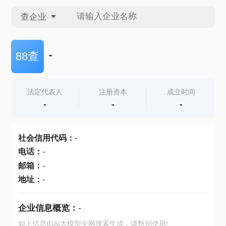
查企业
查企业
-
88查
查招投标
法定代表人
注册资本
成立时间
-
-
-
查产地
社会信用代码
：
-
电话
：
-
邮箱
：
-
地址
：
-
企业信息概览：
-
如上信息由AI大模型全网搜索生成，请甄别使用!