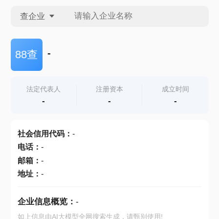
查企业
查企业
-
88查
查招投标
法定代表人
注册资本
成立时间
-
-
-
查产地
社会信用代码
：
-
电话
：
-
邮箱
：
-
地址
：
-
企业信息概览：
-
如上信息由AI大模型全网搜索生成，请甄别使用!