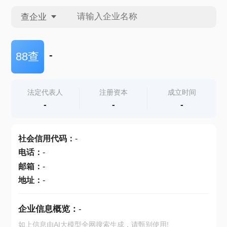
查企业
查企业
-
88查
查招投标
法定代表人
注册资本
成立时间
-
-
-
查产地
社会信用代码
：
-
电话
：
-
邮箱
：
-
地址
：
-
企业信息概览：
-
如上信息由AI大模型全网搜索生成，请甄别使用!