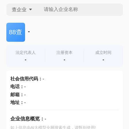
查企业
查企业
-
88查
查招投标
法定代表人
注册资本
成立时间
-
-
-
查产地
社会信用代码
：
-
电话
：
-
邮箱
：
-
地址
：
-
企业信息概览：
-
如上信息由AI大模型全网搜索生成，请甄别使用!