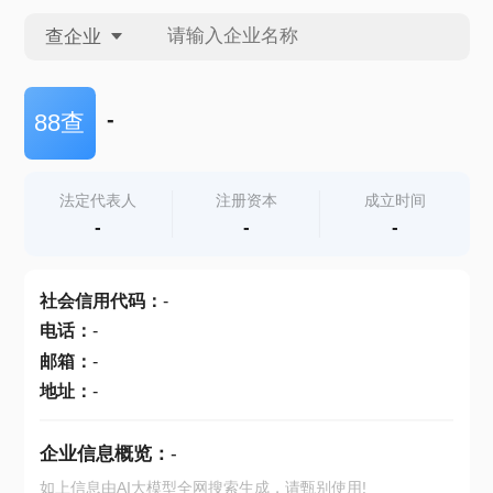
查企业
查企业
-
88查
查招投标
法定代表人
注册资本
成立时间
-
-
-
查产地
社会信用代码
：
-
电话
：
-
邮箱
：
-
地址
：
-
企业信息概览：
-
如上信息由AI大模型全网搜索生成，请甄别使用!