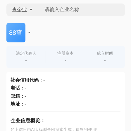
查企业
查企业
-
88查
查招投标
法定代表人
注册资本
成立时间
-
-
-
查产地
社会信用代码
：
-
电话
：
-
邮箱
：
-
地址
：
-
企业信息概览：
-
如上信息由AI大模型全网搜索生成，请甄别使用!