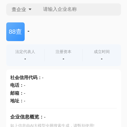
查企业
查企业
-
88查
查招投标
法定代表人
注册资本
成立时间
-
-
-
查产地
社会信用代码
：
-
电话
：
-
邮箱
：
-
地址
：
-
企业信息概览：
-
如上信息由AI大模型全网搜索生成，请甄别使用!