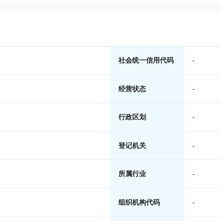
社会统一信用代码
-
经营状态
-
行政区划
-
登记机关
-
所属行业
-
组织机构代码
-