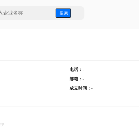
搜 索
电话
：
-
邮箱
：
-
成立时间
：
-
用!