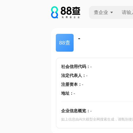
查企业
查企业
-
88查
查招投标
查产地
社会信用代码
：
-
法定代表人
：
-
注册资本
：
-
地址
：
-
企业信息概览：
-
如上信息由AI大模型全网搜索生成，请甄别使