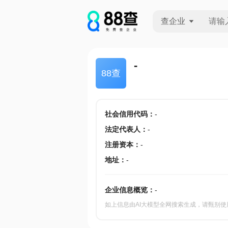
查企业
查企业
-
88查
查招投标
查产地
社会信用代码
：
-
法定代表人
：
-
注册资本
：
-
地址
：
-
企业信息概览：
-
如上信息由AI大模型全网搜索生成，请甄别使