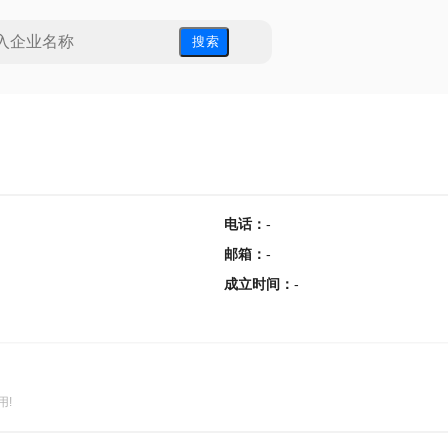
搜 索
电话
：
-
邮箱
：
-
成立时间
：
-
用!