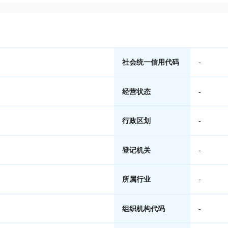
社会统一信用代码
-
经营状态
-
行政区划
-
登记机关
-
所属行业
-
组织机构代码
-