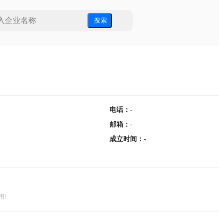
搜 索
电话
：
-
邮箱
：
-
成立时间
：
-
用!