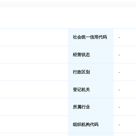
社会统一信用代码
-
经营状态
-
行政区划
-
登记机关
-
所属行业
-
组织机构代码
-