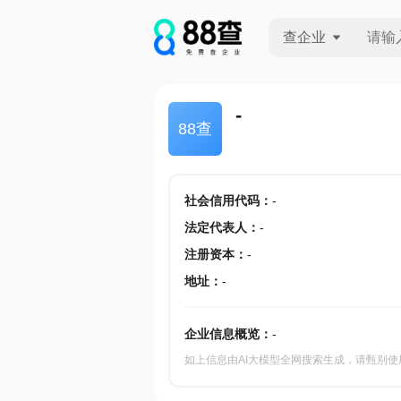
查企业
查企业
-
88查
查招投标
查产地
社会信用代码
：
-
法定代表人
：
-
注册资本
：
-
地址
：
-
企业信息概览：
-
如上信息由AI大模型全网搜索生成，请甄别使