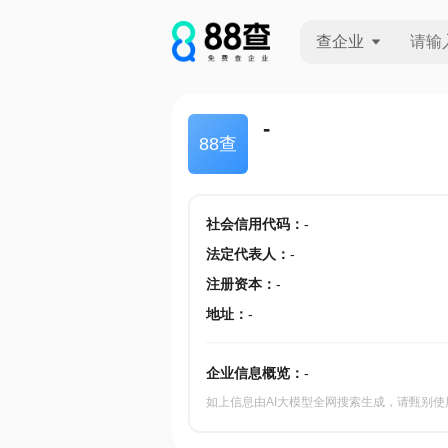
查企业
查企业
-
88查
查招投标
查产地
社会信用代码
：
-
法定代表人
：
-
注册资本
：
-
地址
：
-
企业信息概览：
-
如上信息由AI大模型全网搜索生成，请甄别使