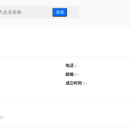
搜 索
电话
：
-
邮箱
：
-
成立时间
：
-
用!