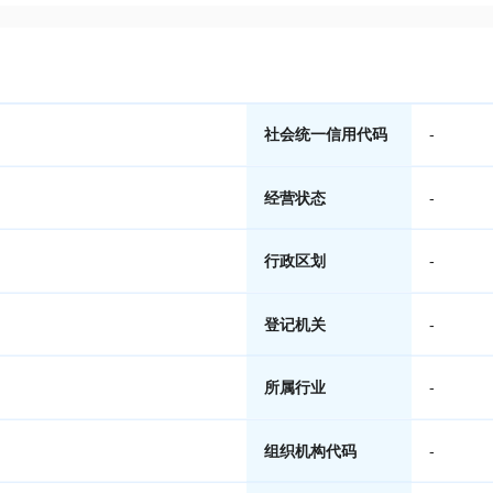
社会统一信用代码
-
经营状态
-
行政区划
-
登记机关
-
所属行业
-
组织机构代码
-