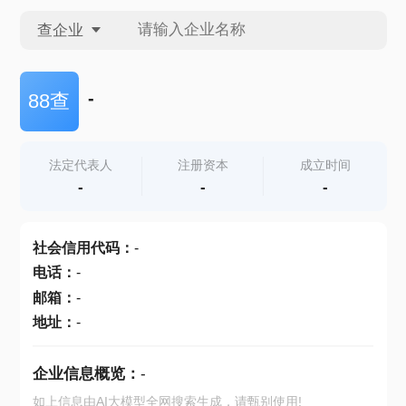
查企业
查企业
-
88查
查招投标
法定代表人
注册资本
成立时间
-
-
-
查产地
社会信用代码
：
-
电话
：
-
邮箱
：
-
地址
：
-
企业信息概览：
-
如上信息由AI大模型全网搜索生成，请甄别使用!