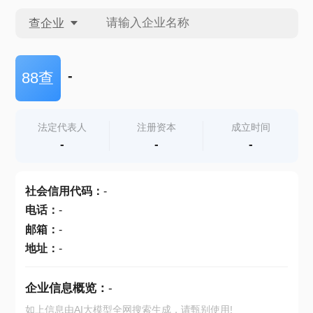
查企业
查企业
-
88查
查招投标
法定代表人
注册资本
成立时间
-
-
-
查产地
社会信用代码
：
-
电话
：
-
邮箱
：
-
地址
：
-
企业信息概览：
-
如上信息由AI大模型全网搜索生成，请甄别使用!