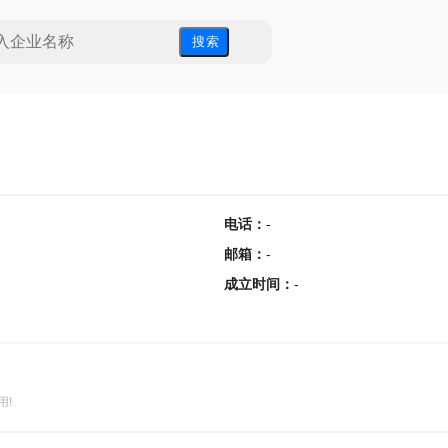
搜 索
电话
：
-
邮箱
：
-
成立时间
：
-
用!