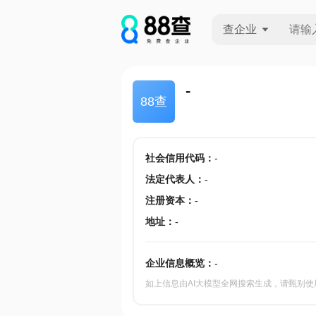
查企业
查企业
-
88查
查招投标
查产地
社会信用代码
：
-
法定代表人
：
-
注册资本
：
-
地址
：
-
企业信息概览：
-
如上信息由AI大模型全网搜索生成，请甄别使