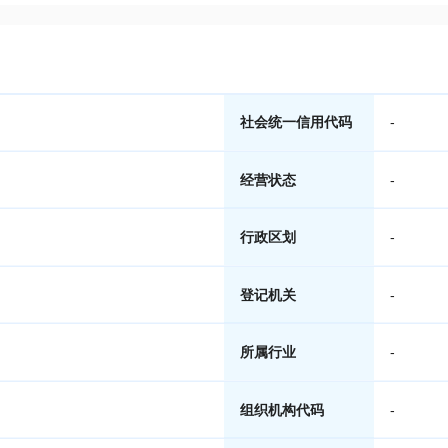
社会统一信用代码
-
经营状态
-
行政区划
-
登记机关
-
所属行业
-
组织机构代码
-