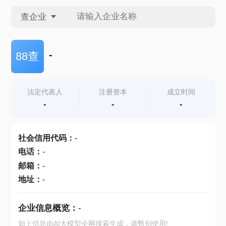
查企业
查企业
-
88查
查招投标
法定代表人
注册资本
成立时间
-
-
-
查产地
社会信用代码
：
-
电话
：
-
邮箱
：
-
地址
：
-
企业信息概览：
-
如上信息由AI大模型全网搜索生成，请甄别使用!