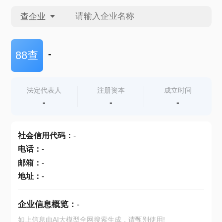
查企业
查企业
-
88查
查招投标
法定代表人
注册资本
成立时间
-
-
-
查产地
社会信用代码
：
-
电话
：
-
邮箱
：
-
地址
：
-
企业信息概览：
-
如上信息由AI大模型全网搜索生成，请甄别使用!