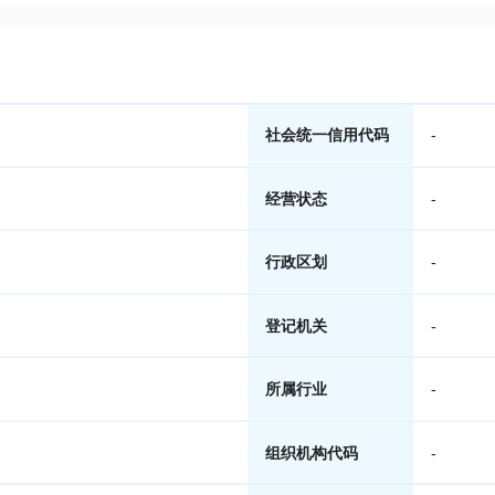
社会统一信用代码
-
经营状态
-
行政区划
-
登记机关
-
所属行业
-
组织机构代码
-