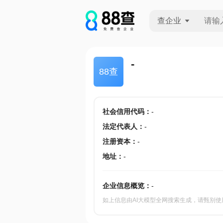
查企业
查企业
-
88查
查招投标
查产地
社会信用代码
：
-
法定代表人
：
-
注册资本
：
-
地址
：
-
企业信息概览：
-
如上信息由AI大模型全网搜索生成，请甄别使