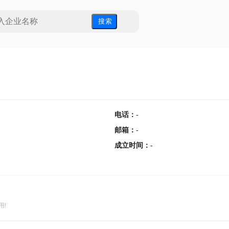
搜 索
电话
：
-
邮箱
：
-
成立时间
：
-
用!