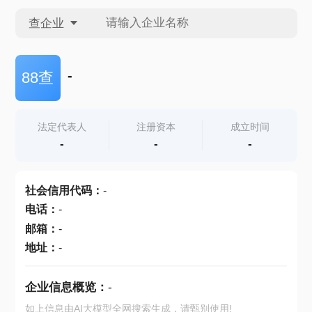
查企业
查企业
-
88查
查招投标
法定代表人
注册资本
成立时间
-
-
-
查产地
社会信用代码
：
-
电话
：
-
邮箱
：
-
地址
：
-
企业信息概览：
-
如上信息由AI大模型全网搜索生成，请甄别使用!