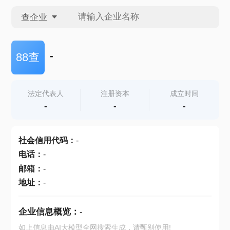
查企业
查企业
-
88查
查招投标
法定代表人
注册资本
成立时间
-
-
-
查产地
社会信用代码
：
-
电话
：
-
邮箱
：
-
地址
：
-
企业信息概览：
-
如上信息由AI大模型全网搜索生成，请甄别使用!