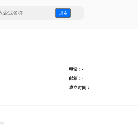
搜 索
电话
：
-
邮箱
：
-
成立时间
：
-
用!