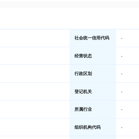
社会统一信用代码
-
经营状态
-
行政区划
-
登记机关
-
所属行业
-
组织机构代码
-