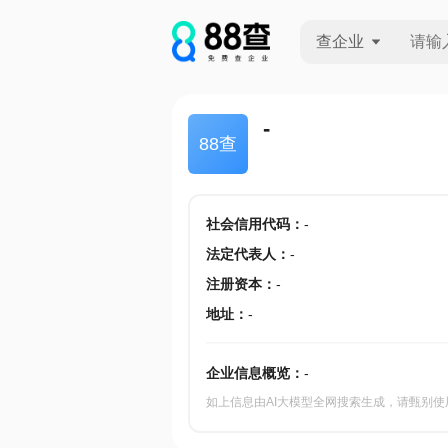
查企业
查企业
-
88查
查招投标
查产地
社会信用代码
：
-
法定代表人
：
-
注册资本
：
-
地址
：
-
企业信息概览：
-
如上信息由AI大模型全网搜索生成，请甄别使