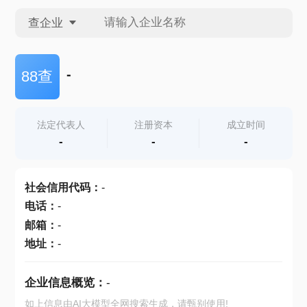
查企业
查企业
-
88查
查招投标
法定代表人
注册资本
成立时间
-
-
-
查产地
社会信用代码
：
-
电话
：
-
邮箱
：
-
地址
：
-
企业信息概览：
-
如上信息由AI大模型全网搜索生成，请甄别使用!