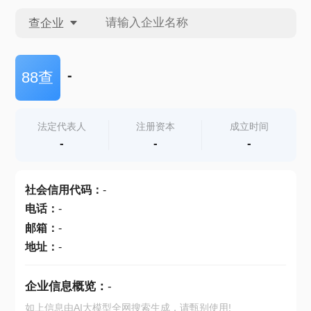
查企业
查企业
-
88查
查招投标
法定代表人
注册资本
成立时间
-
-
-
查产地
社会信用代码
：
-
电话
：
-
邮箱
：
-
地址
：
-
企业信息概览：
-
如上信息由AI大模型全网搜索生成，请甄别使用!