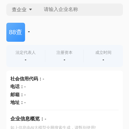
查企业
查企业
-
88查
查招投标
法定代表人
注册资本
成立时间
-
-
-
查产地
社会信用代码
：
-
电话
：
-
邮箱
：
-
地址
：
-
企业信息概览：
-
如上信息由AI大模型全网搜索生成，请甄别使用!