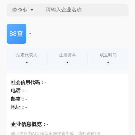
查企业
查企业
-
88查
查招投标
法定代表人
注册资本
成立时间
-
-
-
查产地
社会信用代码
：
-
电话
：
-
邮箱
：
-
地址
：
-
企业信息概览：
-
如上信息由AI大模型全网搜索生成，请甄别使用!