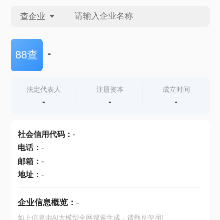
查企业
查企业
-
88查
查招投标
法定代表人
注册资本
成立时间
-
-
-
查产地
社会信用代码
：
-
电话
：
-
邮箱
：
-
地址
：
-
企业信息概览：
-
如上信息由AI大模型全网搜索生成，请甄别使用!