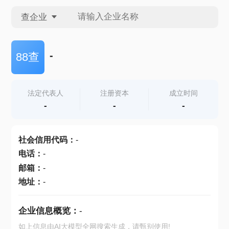
查企业
查企业
-
88查
查招投标
法定代表人
注册资本
成立时间
-
-
-
查产地
社会信用代码
：
-
电话
：
-
邮箱
：
-
地址
：
-
企业信息概览：
-
如上信息由AI大模型全网搜索生成，请甄别使用!