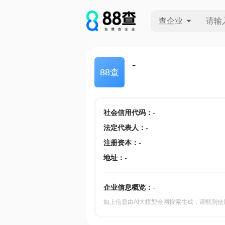
查企业
查企业
-
88查
查招投标
查产地
社会信用代码
：
-
法定代表人
：
-
注册资本
：
-
地址
：
-
企业信息概览：
-
如上信息由AI大模型全网搜索生成，请甄别使