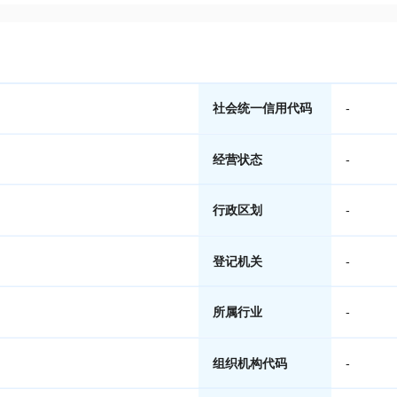
社会统一信用代码
-
经营状态
-
行政区划
-
登记机关
-
所属行业
-
组织机构代码
-