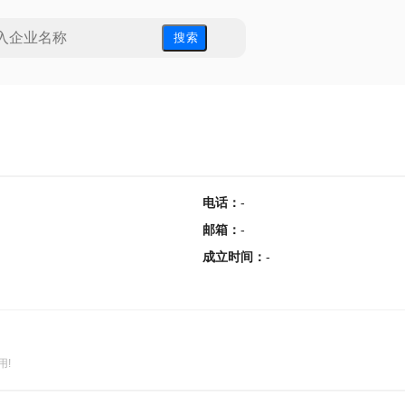
搜 索
电话
：
-
邮箱
：
-
成立时间
：
-
用!