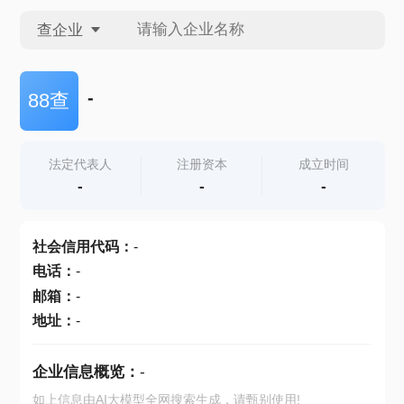
查企业
查企业
-
88查
查招投标
法定代表人
注册资本
成立时间
-
-
-
查产地
社会信用代码
：
-
电话
：
-
邮箱
：
-
地址
：
-
企业信息概览：
-
如上信息由AI大模型全网搜索生成，请甄别使用!