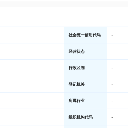
社会统一信用代码
-
经营状态
-
行政区划
-
登记机关
-
所属行业
-
组织机构代码
-