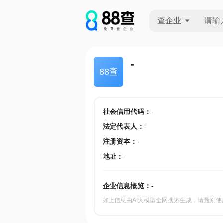
查企业
查企业
-
88查
查招投标
查产地
社会信用代码
：
-
法定代表人
：
-
注册资本
：
-
地址
：
-
企业信息概览：
-
如上信息由AI大模型全网搜索生成，请甄别使