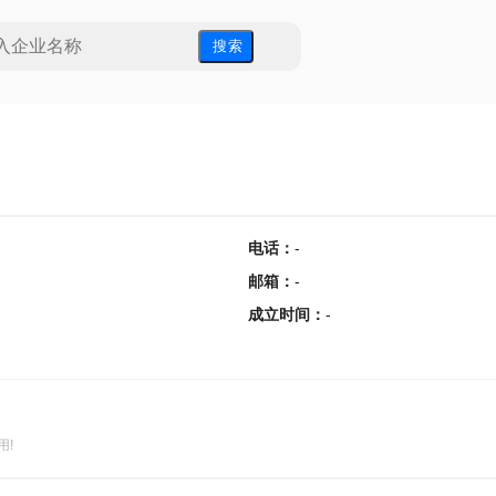
搜 索
电话
：
-
邮箱
：
-
成立时间
：
-
用!