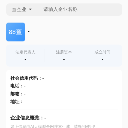
查企业
查企业
-
88查
查招投标
法定代表人
注册资本
成立时间
-
-
-
查产地
社会信用代码
：
-
电话
：
-
邮箱
：
-
地址
：
-
企业信息概览：
-
如上信息由AI大模型全网搜索生成，请甄别使用!