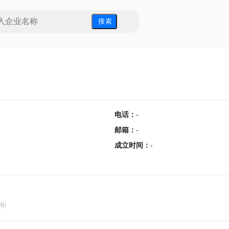
搜 索
电话
：
-
邮箱
：
-
成立时间
：
-
用!