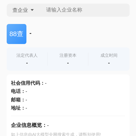
查企业
查企业
-
88查
查招投标
法定代表人
注册资本
成立时间
-
-
-
查产地
社会信用代码
：
-
电话
：
-
邮箱
：
-
地址
：
-
企业信息概览：
-
如上信息由AI大模型全网搜索生成，请甄别使用!