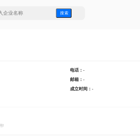
搜 索
电话
：
-
邮箱
：
-
成立时间
：
-
用!