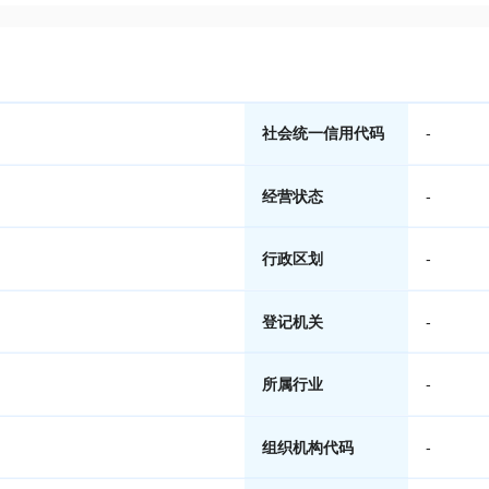
社会统一信用代码
-
经营状态
-
行政区划
-
登记机关
-
所属行业
-
组织机构代码
-