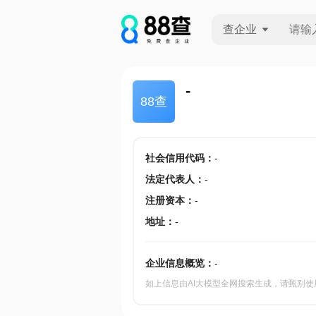
查企业
查企业
-
88查
查招投标
查产地
社会信用代码
：
-
法定代表人
：
-
注册资本
：
-
地址
：
-
企业信息概览：
-
如上信息由AI大模型全网搜索生成，请甄别使