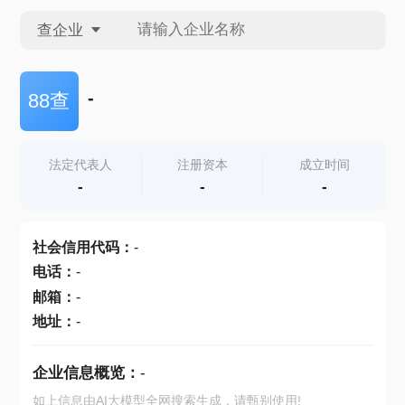
查企业
查企业
-
88查
查招投标
法定代表人
注册资本
成立时间
-
-
-
查产地
社会信用代码
：
-
电话
：
-
邮箱
：
-
地址
：
-
企业信息概览：
-
如上信息由AI大模型全网搜索生成，请甄别使用!