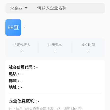
查企业
查企业
-
88查
查招投标
法定代表人
注册资本
成立时间
-
-
-
查产地
社会信用代码
：
-
电话
：
-
邮箱
：
-
地址
：
-
企业信息概览：
-
如上信息由AI大模型全网搜索生成，请甄别使用!