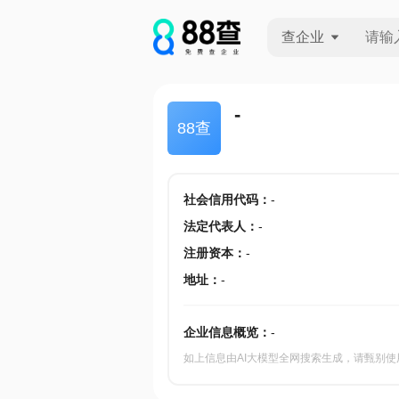
查企业
查企业
-
88查
查招投标
查产地
社会信用代码
：
-
法定代表人
：
-
注册资本
：
-
地址
：
-
企业信息概览：
-
如上信息由AI大模型全网搜索生成，请甄别使