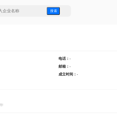
搜 索
电话
：
-
邮箱
：
-
成立时间
：
-
用!