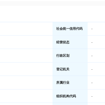
社会统一信用代码
-
经营状态
-
行政区划
-
登记机关
-
所属行业
-
组织机构代码
-