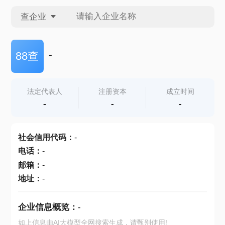
查企业
查企业
-
88查
查招投标
法定代表人
注册资本
成立时间
-
-
-
查产地
社会信用代码
：
-
电话
：
-
邮箱
：
-
地址
：
-
企业信息概览：
-
如上信息由AI大模型全网搜索生成，请甄别使用!