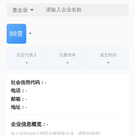
查企业
查企业
-
88查
查招投标
法定代表人
注册资本
成立时间
-
-
-
查产地
社会信用代码
：
-
电话
：
-
邮箱
：
-
地址
：
-
企业信息概览：
-
如上信息由AI大模型全网搜索生成，请甄别使用!