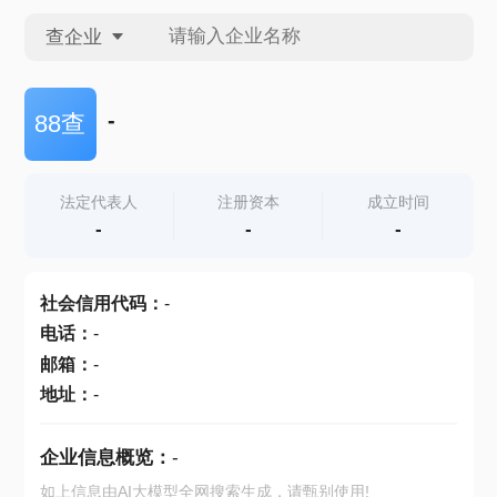
查企业
查企业
-
88查
查招投标
法定代表人
注册资本
成立时间
-
-
-
查产地
社会信用代码
：
-
电话
：
-
邮箱
：
-
地址
：
-
企业信息概览：
-
如上信息由AI大模型全网搜索生成，请甄别使用!