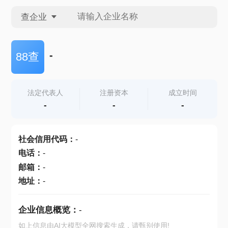
查企业
查企业
-
88查
查招投标
法定代表人
注册资本
成立时间
-
-
-
查产地
社会信用代码
：
-
电话
：
-
邮箱
：
-
地址
：
-
企业信息概览：
-
如上信息由AI大模型全网搜索生成，请甄别使用!