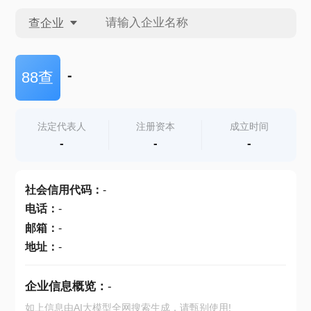
查企业
查企业
-
88查
查招投标
法定代表人
注册资本
成立时间
-
-
-
查产地
社会信用代码
：
-
电话
：
-
邮箱
：
-
地址
：
-
企业信息概览：
-
如上信息由AI大模型全网搜索生成，请甄别使用!