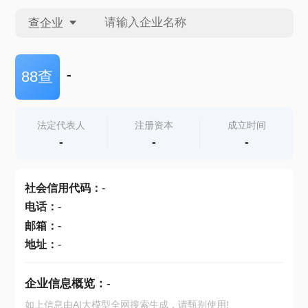
查企业
查企业
-
88查
查招投标
法定代表人
注册资本
成立时间
-
-
-
查产地
社会信用代码
：
-
电话
：
-
邮箱
：
-
地址
：
-
企业信息概览：
-
如上信息由AI大模型全网搜索生成，请甄别使用!