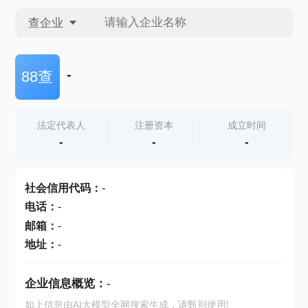
查企业
查企业
-
88查
查招投标
法定代表人
注册资本
成立时间
-
-
-
查产地
社会信用代码
：
-
电话
：
-
邮箱
：
-
地址
：
-
企业信息概览：
-
如上信息由AI大模型全网搜索生成，请甄别使用!