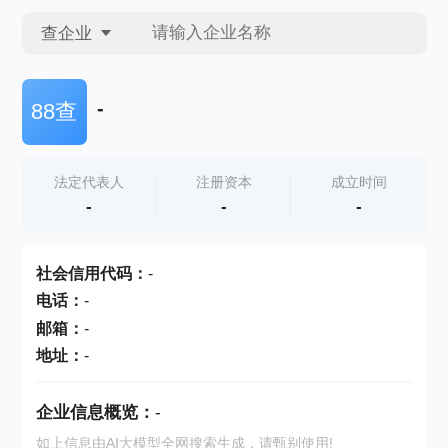
查企业
查企业
-
88查
查招投标
法定代表人
注册资本
成立时间
-
-
-
查产地
社会信用代码
：
-
电话
：
-
邮箱
：
-
地址
：
-
企业信息概览：
-
如上信息由AI大模型全网搜索生成，请甄别使用!