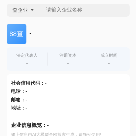
查企业
查企业
-
88查
查招投标
法定代表人
注册资本
成立时间
-
-
-
查产地
社会信用代码
：
-
电话
：
-
邮箱
：
-
地址
：
-
企业信息概览：
-
如上信息由AI大模型全网搜索生成，请甄别使用!