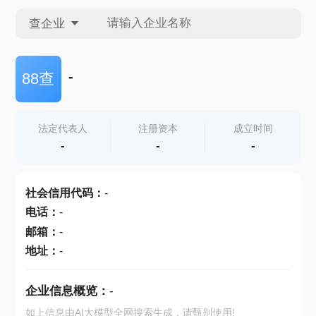
查企业
查企业
-
88查
查招投标
法定代表人
注册资本
成立时间
-
-
-
查产地
社会信用代码
：
-
电话
：
-
邮箱
：
-
地址
：
-
企业信息概览：
-
如上信息由AI大模型全网搜索生成，请甄别使用!