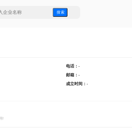
搜 索
电话
：
-
邮箱
：
-
成立时间
：
-
用!