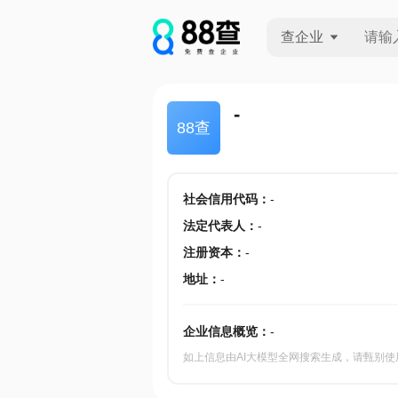
查企业
查企业
-
88查
查招投标
查产地
社会信用代码
：
-
法定代表人
：
-
注册资本
：
-
地址
：
-
企业信息概览：
-
如上信息由AI大模型全网搜索生成，请甄别使