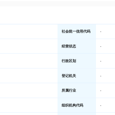
社会统一信用代码
-
经营状态
-
行政区划
-
登记机关
-
所属行业
-
组织机构代码
-