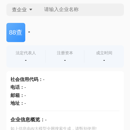
查企业
查企业
-
88查
查招投标
法定代表人
注册资本
成立时间
-
-
-
查产地
社会信用代码
：
-
电话
：
-
邮箱
：
-
地址
：
-
企业信息概览：
-
如上信息由AI大模型全网搜索生成，请甄别使用!