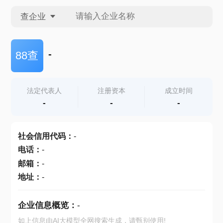
查企业
查企业
-
88查
查招投标
法定代表人
注册资本
成立时间
-
-
-
查产地
社会信用代码
：
-
电话
：
-
邮箱
：
-
地址
：
-
企业信息概览：
-
如上信息由AI大模型全网搜索生成，请甄别使用!