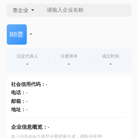
查企业
查企业
-
88查
查招投标
法定代表人
注册资本
成立时间
-
-
-
查产地
社会信用代码
：
-
电话
：
-
邮箱
：
-
地址
：
-
企业信息概览：
-
如上信息由AI大模型全网搜索生成，请甄别使用!